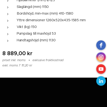
Hjuldiameter (mm) Ø125
Slaglängd (mm) 1150
Bordshöjd, min-max (mm) 410-1580
Yttre dimensioner 1260x520x435-1585 mm
Vikt (kg) 150
Pumpslag till maxhöjd 53
Handtagshöjd (mm) 1130
8 889,00
kr
priset inkl. moms
exklusive fraktkostnad
exkl. moms 7 111,20 kr