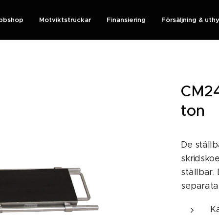
bbshop
Motviktstruckar
Finansiering
Försäljning & uth
CM240
ton
De ställ
skridsko
ställbar
separata
K