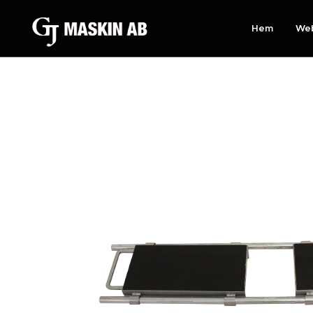
Hem
We