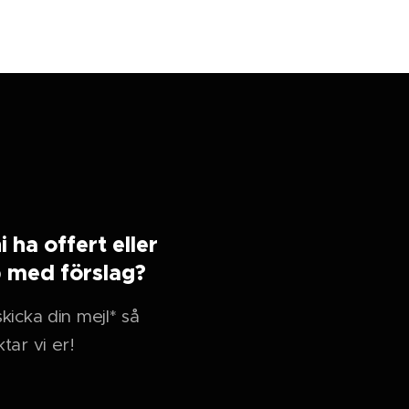
ni ha offert eller
p med förslag?
kicka din mejl* så
tar vi er!