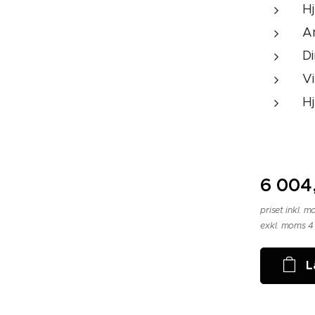
Hj
An
D
Vi
Hj
6 004
priset inkl. 
exkl. moms 4
L