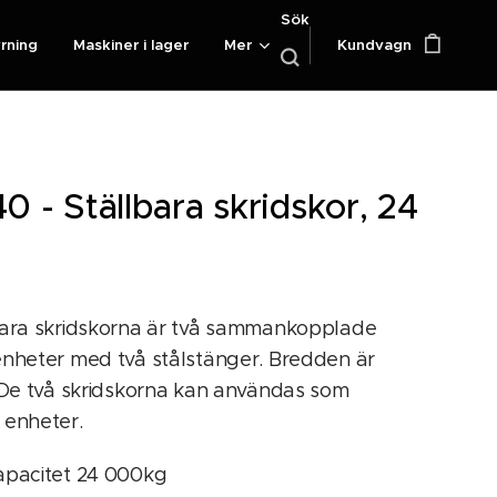
Sök
yrning
Maskiner i lager
Mer
Kundvagn
 - Ställbara skridskor, 24
bara skridskorna är två sammankopplade
enheter med två stålstänger. Bredden är
. De två skridskorna kan användas som
 enheter.
apacitet 24 000kg