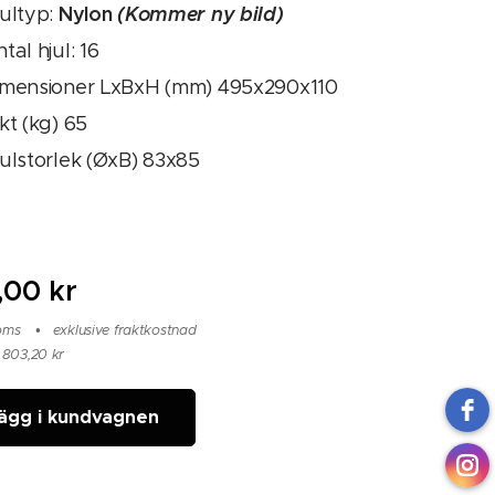
Nylon
(Kommer ny bild)
ultyp:
tal hjul: 16
imensioner LxBxH (mm) 495x290x110
kt (kg) 65
ulstorlek (ØxB) 83x85
,00
kr
moms
exklusive fraktkostnad
 803,20 kr
ägg i kundvagnen