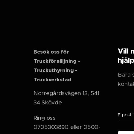
Vill 
Besök oss för
hjäl
Truckförsäljning -
Truckuthyrning -
Bara s
Truckverkstad
kontak
Norregårdsvägen 13, 541
34 Skövde
E-post
Ring oss
0705303890 eller 0500-