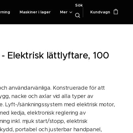
Sök
yrning
Maskiner i lager
Mer
Kundvagn
- Elektrisk lättlyftare, 100
och användarvänliga. Konstruerade för att
ygg, nacke och axlar vid alla typer av
e. Lyft-/sänkningssystem med elektrisk motor,
med kedja, elektronisk reglering av
ning inkl. mjuk start/stopp, elektrisk
skydd, portabel och justerbar handpanel,