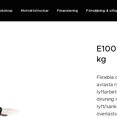
bbshop
Motviktstruckar
Finansiering
Försäljning & uth
E100 
kg
Flexibla 
avlasta r
lyftarbet
drivning 
lyft/sänk
överlast