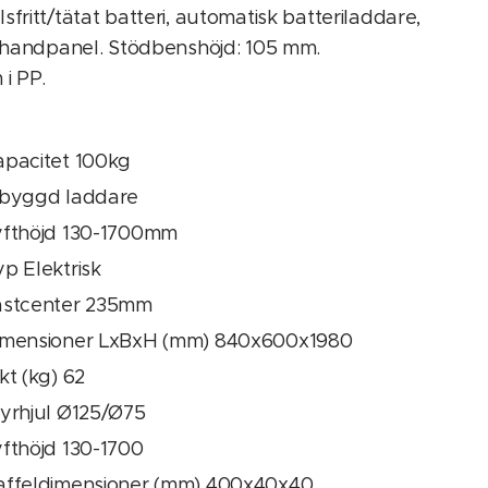
sfritt/tätat batteri, automatisk batteriladdare,
ll handpanel. Stödbenshöjd: 105 mm.
 i PP.
apacitet 100kg
nbyggd laddare
yfthöjd 130-1700mm
p Elektrisk
astcenter 235mm
imensioner LxBxH (mm) 840x600x1980
kt (kg) 62
tyrhjul Ø125/Ø75
fthöjd 130-1700
affeldimensioner (mm) 400x40x40