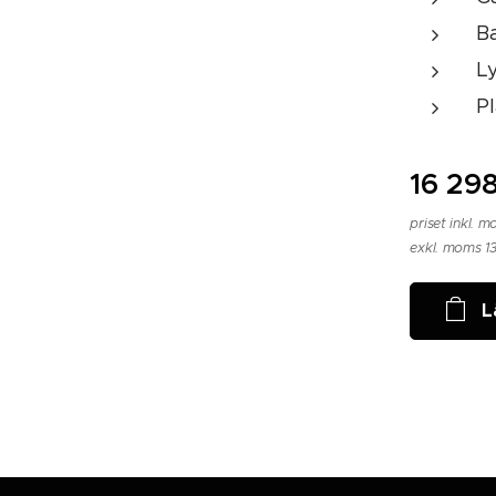
Ba
L
P
16 29
priset inkl. 
exkl. moms 1
L