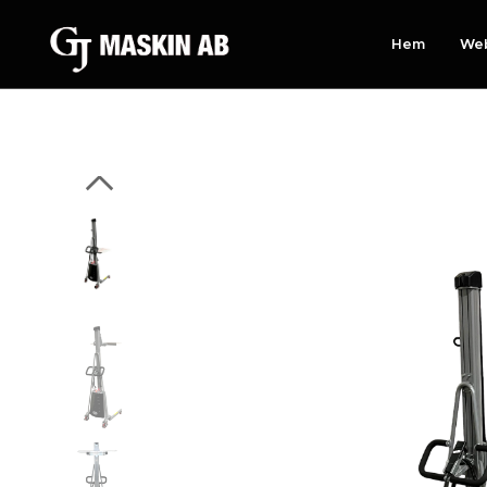
Hem
We