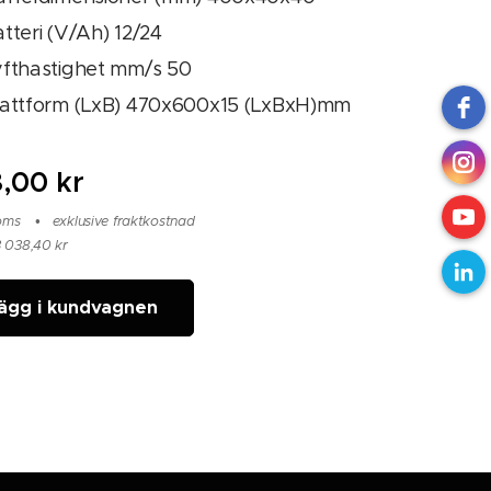
tteri (V/Ah) 12/24
yfthastighet mm/s 50
lattform (LxB) 470x600x15 (LxBxH)mm
8,00
kr
moms
exklusive fraktkostnad
3 038,40 kr
ägg i kundvagnen