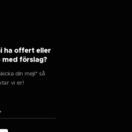
ni ha offert eller
p med förslag?
kicka din mejl* så
tar vi er!