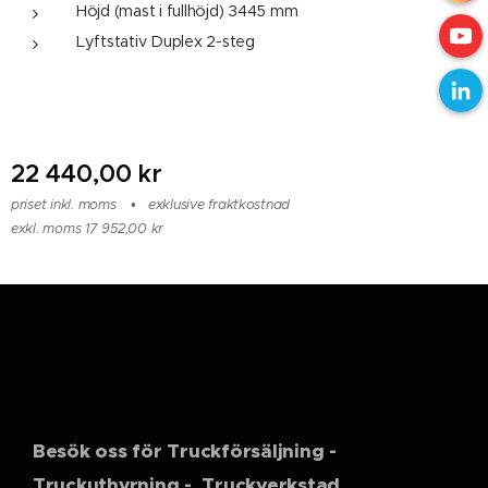
Höjd (mast i fullhöjd) 3445 mm
Lyftstativ Duplex 2-steg
22 440,00
kr
priset inkl. moms
exklusive fraktkostnad
exkl. moms 17 952,00 kr
Besök oss för Truckförsäljning -
Truckuthyrning - Truckverkstad