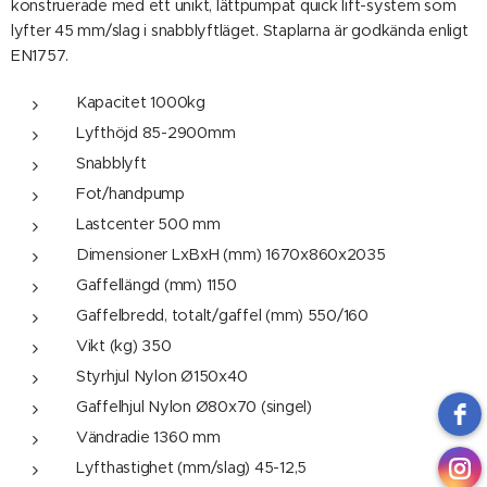
konstruerade med ett unikt, lättpumpat quick lift-system som
lyfter 45 mm/slag i snabblyftläget. Staplarna är godkända enligt
EN1757.
Kapacitet 1000kg
Lyfthöjd 85-2900mm
Snabblyft
Fot/handpump
Lastcenter 500 mm
Dimensioner LxBxH (mm) 1670x860x2035
Gaffellängd (mm) 1150
Gaffelbredd, totalt/gaffel (mm) 550/160
Vikt (kg) 350
Styrhjul Nylon Ø150x40
Gaffelhjul Nylon Ø80x70 (singel)
Vändradie 1360 mm
Lyfthastighet (mm/slag) 45-12,5