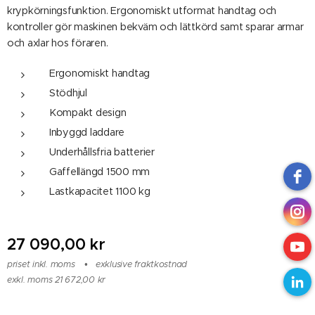
krypkörningsfunktion. Ergonomiskt utformat handtag och
kontroller gör maskinen bekväm och lättkörd samt sparar armar
och axlar hos föraren.
Ergonomiskt handtag
Stödhjul
Kompakt design
Inbyggd laddare
Underhållsfria batterier
Gaffellängd 1500 mm
Lastkapacitet 1100 kg
27 090,00
kr
priset inkl. moms
exklusive fraktkostnad
exkl. moms 21 672,00 kr