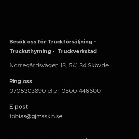
Besök oss för Truckförsäljning -
Truckuthyrning - Truckverkstad
Norregårdsvägen 13, 541 34 Skövde
Ring oss
0705303890 eller 0500-446600
E-post
tobias@gjmaskin.se