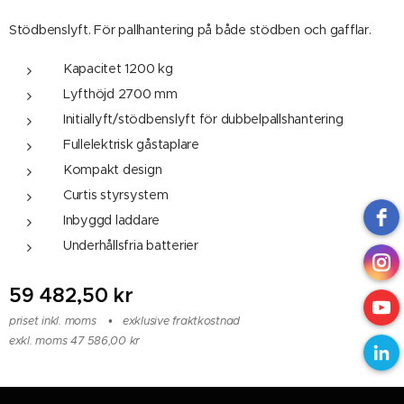
Stödbenslyft. För pallhantering på både stödben och gafflar.
Kapacitet 1200 kg
Lyfthöjd 2700 mm
Initiallyft/stödbenslyft för dubbelpallshantering
Fullelektrisk gåstaplare
Kompakt design
Curtis styrsystem
Inbyggd laddare
Underhållsfria batterier
59 482,50
kr
priset inkl. moms
exklusive fraktkostnad
exkl. moms 47 586,00 kr