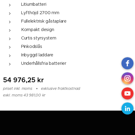
Litiumbatteri
Lyfthöjd 2700 mm
Fullelektrisk gåstaplare
Kompakt design
Curtis styrsystem
Pinkodslås
Inbyggd laddare
Underhållsfria batterier
54 976,25
kr
priset inkl. moms
exklusive fraktkostnad
exkl. moms 43 981,00 kr