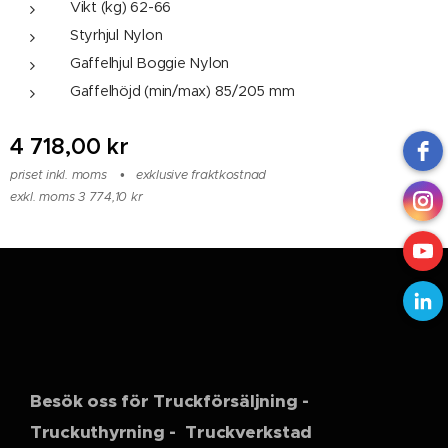
Vikt (kg) 62-66
Styrhjul Nylon
Gaffelhjul Boggie Nylon
Gaffelhöjd (min/max) 85/205 mm
4 718,00
kr
priset inkl. moms
exklusive fraktkostnad
exkl. moms 3 774,10 kr
Besök oss för Truckförsäljning -
Truckuthyrning - Truckverkstad