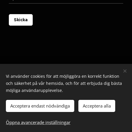
Skicka
Vi använder cookies för att möjliggöra en korrekt funktion
och säkerhet på vår hemsida, och för att erbjuda dig bästa
möjliga användarupplevelse.
© 2025 Alla rättigheter reserverade
Cookies
Acceptera endast nödvändiga
Acceptera alla
Lägg i kundvagnen
Öppna avancerade inställningar