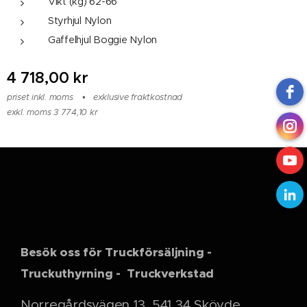
Vikt (kg) 62-66
Styrhjul Nylon
Gaffelhjul Boggie Nylon
4 718,00
kr
priset inkl. moms
exklusive fraktkostnad
exkl. moms 3 774,10 kr
Besök oss för Truckförsäljning -
Truckuthyrning - Truckverkstad
Norregårdsvägen 13, 541 34 Skövde