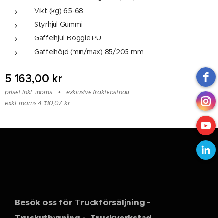
Vikt (kg) 65-68
Styrhjul Gummi
Gaffelhjul Boggie PU
Gaffelhöjd (min/max) 85/205 mm
5 163,00
kr
priset inkl. moms
exklusive fraktkostnad
exkl. moms 4 130,07 kr
Besök oss för Truckförsäljning -
Truckuthyrning - Truckverkstad