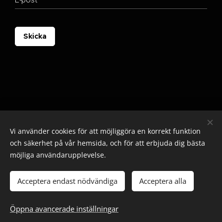
E-post
Skicka
Vi använder cookies för att möjliggöra en korrekt funktion
och säkerhet på vår hemsida, och för att erbjuda dig bästa
möjliga användarupplevelse.
© 2025 Alla rättigheter reserverade
Cookies
Acceptera endast nödvändiga
Acceptera alla
Lägg i kundvagnen
Öppna avancerade inställningar