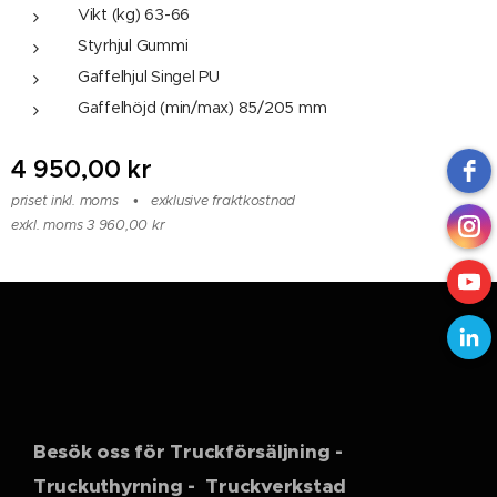
Vikt (kg) 63-66
Styrhjul Gummi
Gaffelhjul Singel PU
Gaffelhöjd (min/max) 85/205 mm
4 950,00
kr
priset inkl. moms
exklusive fraktkostnad
exkl. moms 3 960,00 kr
Besök oss för Truckförsäljning -
Truckuthyrning - Truckverkstad