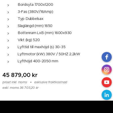
Bordsyta 1700x1200
3-Fas (380V/16Amp)
Typ Dubbelsax
Slaglängd (mm) 1650
Bottenram LxB (mm) 1600x930
Vikt (kg) 520
Lyfttid till maxhöjd (s) 30-35
Lyftmotor (kW) 380V / 50HZ 2,2kW
Lyfthöjd 400-2050 mm
45 879,00
kr
priset inkl. moms
exklusive fraktkostnad
exkl. moms 36 703,20 kr