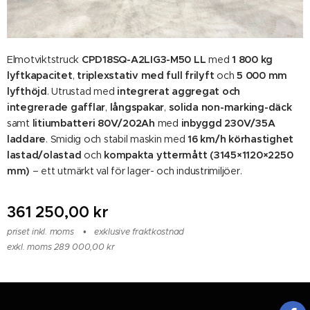
Elmotviktstruck
CPD18SQ-A2LIG3-M50 LL
med
1 800 kg
lyftkapacitet
,
triplexstativ med full frilyft
och
5 000 mm
lyfthöjd
. Utrustad med
integrerat aggregat och
integrerade gafflar
,
långspakar
,
solida non-marking-däck
samt
litiumbatteri 80V/202Ah
med
inbyggd 230V/35A
laddare
. Smidig och stabil maskin med
16 km/h körhastighet
lastad/olastad
och
kompakta yttermått (3145×1120×2250
mm)
– ett utmärkt val för lager- och industrimiljöer.
361 250,00
kr
priset inkl. moms
exklusive fraktkostnad
exkl. moms 289 000,00 kr