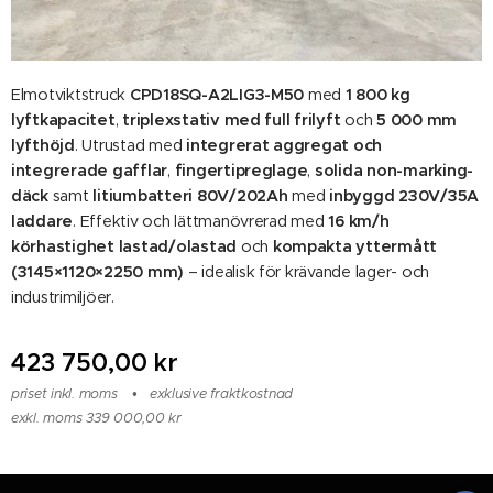
Elmotviktstruck
CPD18SQ-A2LIG3-M50
med
1 800 kg
lyftkapacitet
,
triplexstativ med full frilyft
och
5 000 mm
lyfthöjd
. Utrustad med
integrerat aggregat och
integrerade gafflar
,
fingertipreglage
,
solida non-marking-
däck
samt
litiumbatteri 80V/202Ah
med
inbyggd 230V/35A
laddare
. Effektiv och lättmanövrerad med
16 km/h
körhastighet lastad/olastad
och
kompakta yttermått
(3145×1120×2250 mm)
– idealisk för krävande lager- och
industrimiljöer.
423 750,00
kr
priset inkl. moms
exklusive fraktkostnad
exkl. moms 339 000,00 kr