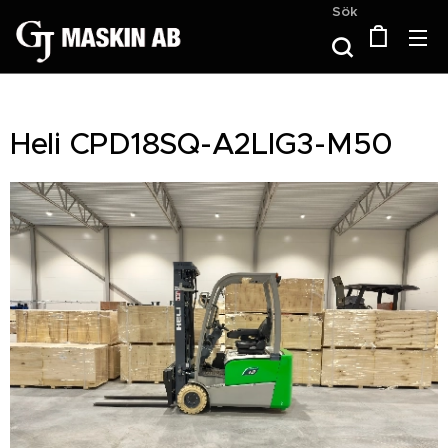
Sök
Heli CPD18SQ-A2LIG3-M50