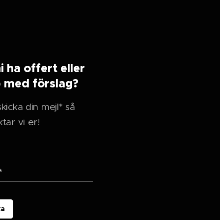
ni ha offert eller
p med förslag?
kicka din mejl* så
tar vi er!
ka