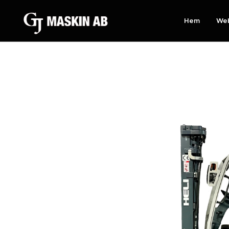
Hem
We