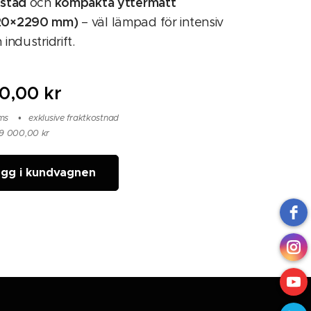
astad
kompakta yttermått
och
20×2290 mm)
– väl lämpad för intensiv
 industridrift.
0,00
kr
oms
exklusive fraktkostnad
99 000,00 kr
gg i kundvagnen