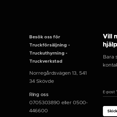
Vill 
Besök oss för
hjäl
Truckförsäljning -
Truckuthyrning -
Bara s
Truckverkstad
kontak
Norregårdsvägen 13, 541
34 Skövde
E-post
Ring oss
0705303890 eller 0500-
446600
Skic