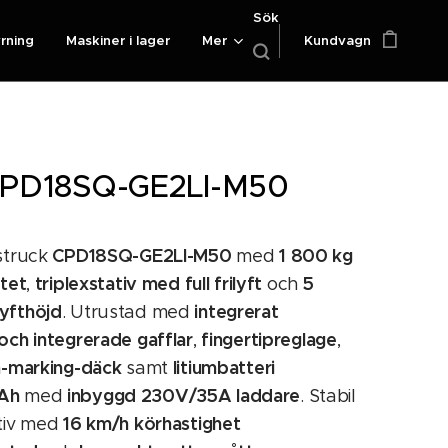
Sök
yrning
Maskiner i lager
Mer
Kundvagn
 CPD18SQ-GE2LI-M50
CPD18SQ-GE2LI-M50
1 800 kg
struck
med
itet
triplexstativ med full frilyft
5
,
och
yfthöjd
integrerat
. Utrustad med
och integrerade gafflar
fingertipreglage
,
,
n-marking-däck
litiumbatteri
samt
Ah
inbyggd 230V/35A laddare
med
. Stabil
16 km/h körhastighet
tiv med