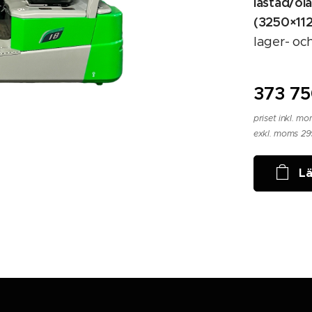
lastad/ol
(3250×11
lager- och
373 75
priset inkl. m
exkl. moms 2
Lä