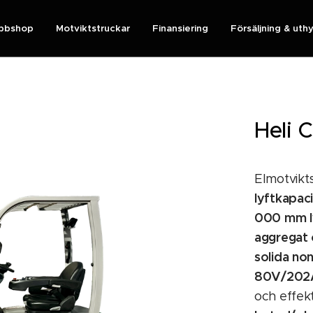
bbshop
Motviktstruckar
Finansiering
Försäljning & uth
Heli
Elmotvikt
lyftkapac
000 mm l
aggregat 
solida no
80V/202
och effek