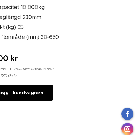
apacitet 10 000kg
laglängd 230mm
kt (kg) 35
yftområde (mm) 30-650
,00
kr
moms
exklusive fraktkostnad
 330,05 kr
ägg i kundvagnen