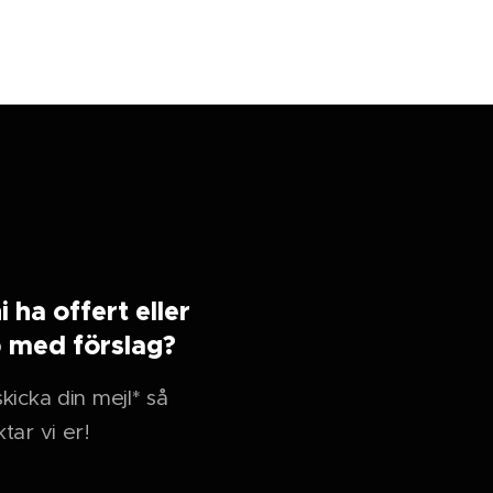
ni ha offert eller
p med förslag?
kicka din mejl* så
tar vi er!