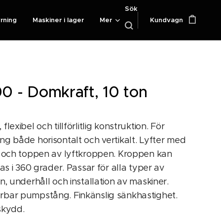
Sök
yrning
Maskiner i lager
Mer
Kundvagn
0 - Domkraft, 10 ton
lexibel och tillförlitlig konstruktion. För
g både horisontalt och vertikalt. Lyfter med
n och toppen av lyftkroppen. Kroppen kan
das i 360 grader. Passar för alla typer av
n, underhåll och installation av maskiner.
bar pumpstång. Finkänslig sänkhastighet.
skydd.