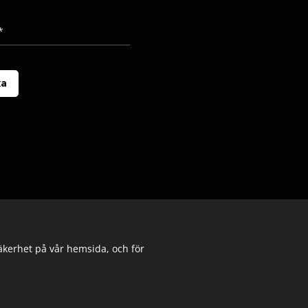
ka
säkerhet på vår hemsida, och för
© 2025 Alla rättigheter reserverade
Cookies