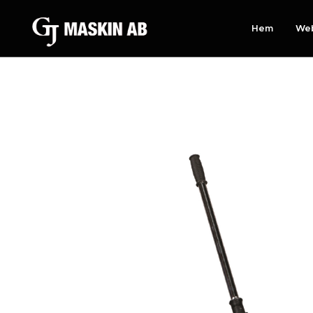
Hem
We