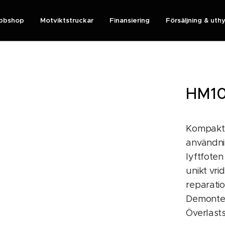
bbshop
Motviktstruckar
Finansiering
Försäljning & uth
HM10
Kompakt, f
användnin
lyftfote
unikt vri
reparatio
Demonter
Överlast