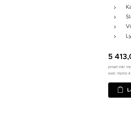
K
S
Vi
L
5 413
priset inkl. 
exkl. moms 4
L