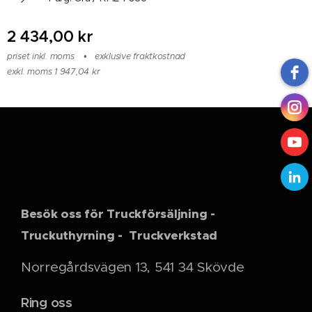
2 434,00
kr
priset inkl. moms
exklusive fraktkostnad
exkl. moms 1 947,04 kr
Besök oss för Truckförsäljning -
Truckuthyrning - Truckverkstad
Norregårdsvägen 13, 541 34 Skövde
Ring oss