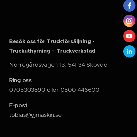
Besök oss för Truckförsäljning -
Truckuthyrning - Truckverkstad
Norregårdsvägen 13, 541 34 Skövde
Ring oss
0705303890 eller 0500-446600
E-post
tobias@gjmaskin.se