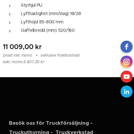
Styrhjul PU
Lyfthastighet (mm/slag) 18/28
Lyfthöjd 85-800 mm
Gaffelbredd (mm) 520/160
11 009,00
kr
priset inkl. moms
exklusive fraktkostnad
exkl. moms 8 807,20 kr
Besök oss för Truckförsäljning -
Truckuthyrning - Truckverkstad