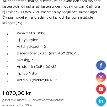
säker hantering, kraftig gummiskiva på ovansidan som skyddar
lasten och förhindrar att lasten glider mot skridskon. Kraftfulla
hjulaxlar. SF10 och SF20 har smala nylonhjul och saknar lager.
Övriga modeller har breda nylonhjul och har gummitätade
kullager (RS).
Kapacitet 1000kg
Hjultyp: nylon
Antal hjul/axel: 4-2
Dimensioner LxBxH (mm) 400x230x115
Vikt (kg) 7
Hjulstorlek (ØxB) 100x35
Hjultyp Nylon
Antal hjul (x=drivhjul) 4 - 2
1 070,00
kr
priset inkl. moms
exklusive fraktkostnad
exkl. moms 856,00 kr