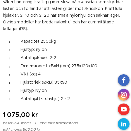
säker hantering, kraftig gummiskiva på ovansidan som skyddar
lasten och förhindrar att lasten glider mot skridskon. Kraftfulla
hjulaxlar. SF10 och SF20 har smala nylonhjul och saknar lager.
Övriga modeller har breda nylonhjul och har gummitätade
kullager (RS).
Kapacitet 2500kg
Hjultyp: nylon
Antal hjul/axel: 2-2
Dimensioner LxBxH (mm) 275x120x100
Vikt (kg) 4
Hjulstorlek (ØxB) 85x90
Hjultyp Nylon
Antal hjul (x=drivhjul) 2 - 2
1 075,00
kr
priset inkl. moms
exklusive fraktkostnad
exkl. moms 860,00 kr