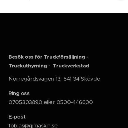
Besök oss för Truckförsäljning -
Truckuthyrning - Truckverkstad
Norregårdsvägen 13, 541 34 Skövde
Ring oss
0705303890 eller 0500-446600
E-post
tobias@gjmaskin.se