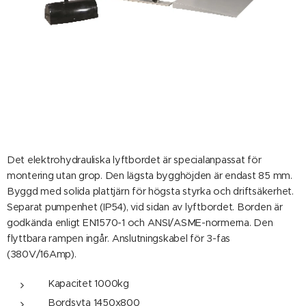
Det elektrohydrauliska lyftbordet är specialanpassat för
montering utan grop. Den lägsta bygghöjden är endast 85 mm.
Byggd med solida plattjärn för högsta styrka och driftsäkerhet.
Separat pumpenhet (IP54), vid sidan av lyftbordet. Borden är
godkända enligt EN1570-1 och ANSI/ASME-normerna. Den
flyttbara rampen ingår. Anslutningskabel för 3-fas
(380V/16Amp).
Kapacitet 1000kg
Bordsyta 1450x800