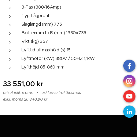
3-Fas (380/16Amp)
Typ Lågprofil
Slaglängd (mm) 775
Bottenram LxB (mm) 1330x736
Vikt (kg) 357
Lyfttid till maxhöjd (s) 15
Lyftmotor (kW) 380V / 50HZ 1,1kW
Lyfthöjd 85-860 mm
33 551,00
kr
priset inkl. moms
exklusive fraktkostnad
exkl. moms 26 840,80 kr